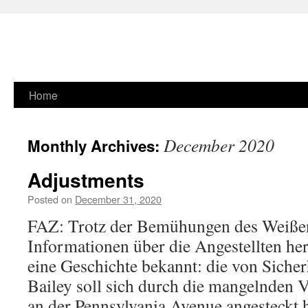
Skip
Home
to
December 2020
Monthly Archives:
content
Adjustments
Posted on
December 31, 2020
FAZ: Trotz der Bemühungen des Weißen
Informationen über die Angestellten h
eine Geschichte bekannt: die von Sicher
Bailey soll sich durch die mangelnden
an der Pennsylvania Avenue angesteckt