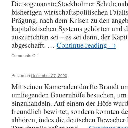
Die sogenannte Stockholmer Schule n
bisherigen wirtschafts­politischen Fatal
Prägung, nach dem Krisen zu den ange
kapitalistischen Systems gehörten und 
auszurichten sei – es sei denn, der Kapi
abgeschafft. …
Continue reading
→
on
Comments Off
Posted on
December 27, 2020
Mit seinen Kameraden durfte Brandt u
umliegenden Bauernhöfe besuchen, um 
einzuhandeln. Auf einem der Höfe wurde
freundlich bewirtet, sondern konnten 
abhören, indes die deutschen Bewacher 
Türschwelle saßen und …
Continue re