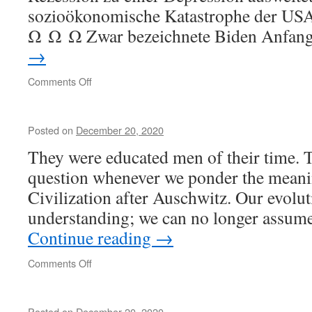
sozioökonomische Katastrophe der USA 
Ω Ω Ω Zwar bezeichnete Biden Anfa
→
on
Comments Off
Posted on
December 20, 2020
They were educated men of their time. Th
question whenever we ponder the meani
Civilization after Auschwitz. Our evolu
understanding; we can no longer assume
Continue reading
→
on
Comments Off
Posted on
December 20, 2020